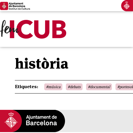
història
Etiquetes:
#música
#debats
#documental
#porteso